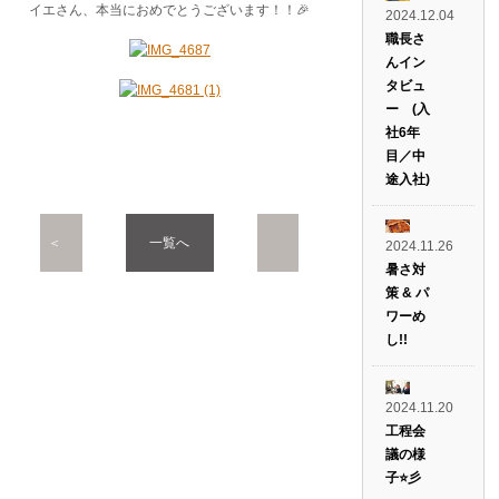
イエさん、本当におめでとうございます！！🎉
2024.12.04
職長さ
んイン
タビュ
ー (入
社6年
目／中
途入社)
＜
一覧へ
2024.11.26
暑さ対
策 & パ
PREV
NEXT
ワーめ
し!!
＞
2024.11.20
工程会
議の様
子⭐彡