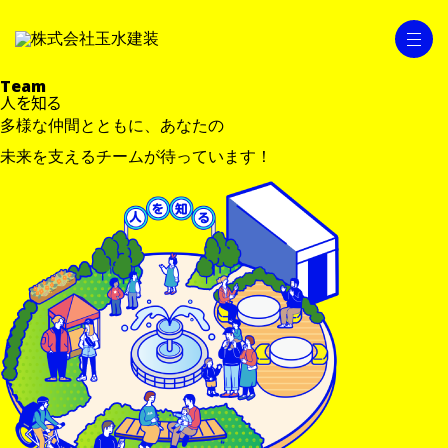
Team
人を知る
コーポレートサイトを見る
多様な仲間とともに、
あなたの
未来を支えるチームが待っています！
採用ポリシー
会社を知る
・社員満足度データ
・事業案内
・研修制度
・会社概要
・玉水ライフ
・代表メッセージ
・数字で見る玉水
仕事を知る
制度を知る
・職種紹介
・キャリアアップ
人を知る
・社内行事
・福利厚生
・社員インタビュー