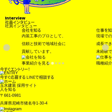
・採用に関するお問い合わせ
採用情報
・お知らせ
・選考フロー
Interview
・サイトマップ
・募集要項
社員インタビュー
・プライバシーポリシー
社員インタビュー
・よくあるご質問
会社を知る
仕事を知
内装工事のプロとして、
現場での
信頼と技術で地域社会に
成長でき
貢献しています。
未経験で
事業紹介を見る
職種紹介
今すぐエントリー！
今すぐ応募する
LINEで相談する
玉水建装 採用サイト
人を知る
〒661-0981
兵庫県尼崎市猪名寺1-30-4
新卒採用