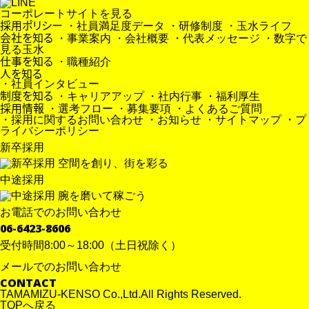
コーポレートサイトを見る
中途採用
採用ポリシー
・社員満足度データ
・研修制度
・玉水ライフ
会社を知る
・事業案内
・会社概要
・代表メッセージ
・数字で
見る玉水
仕事を知る
・職種紹介
人を知る
・社員インタビュー
制度を知る
・キャリアアップ
・社内行事
・福利厚生
採用情報
・選考フロー
・募集要項
・よくあるご質問
・採用に関するお問い合わせ
・お知らせ
・サイトマップ
・プ
ライバシーポリシー
新卒採用
中途採用
お電話でのお問い合わせ
06-6423-8606
受付時間8:00～18:00（土日祝除く）
お電話でのお問い合わせ
メールでのお問い合わせ
メールでのお問い合わせ
06-6423-8606
CONTACT
CONTACT
受付時間8:00～18:00（土日祝除く）
TAMAMIZU-KENSO Co.,Ltd.All Rights Reserved.
TOPへ戻る